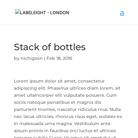
Stack of bottles
by
nichigson
|
Feb 18, 2016
Lorem ipsum dolor sit amet, consectetur
adipiscing elit. Phasellus ultrices diam lorem, sit
amet ullamcorper elit vulputate posuere. Cum
sociis natoque penatibus et magnis dis
parturient montes, nascetur ridiculus mus. Nulla
nec lacus ultricies, rhoncus risus eget, sodales ex.
In malesuada urna magna. Vestibulum ante
ipsum primis in faucibus orci luctus et ultrices
posuere cubilia Curae; Vivamus sit amet dui ut